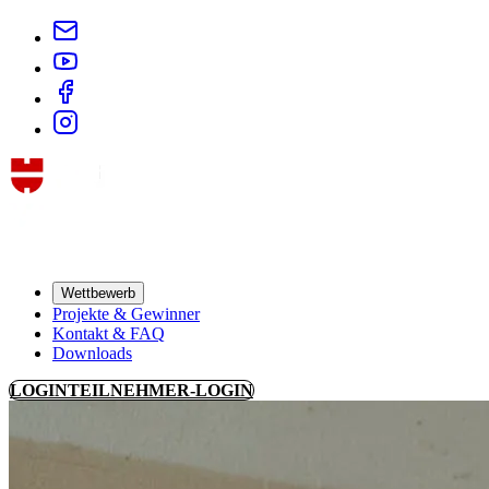
Wettbewerb
Projekte & Gewinner
Kontakt & FAQ
Downloads
LOGIN
TEILNEHMER-LOGIN